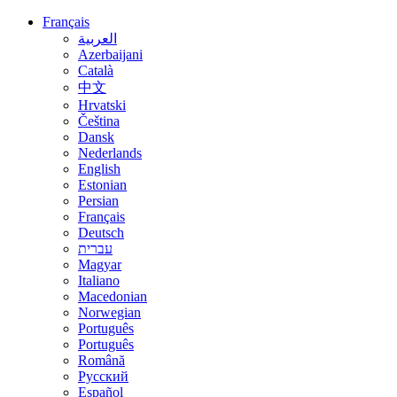
Français
العربية
Azerbaijani
Català
中文
Hrvatski
Čeština
Dansk
Nederlands
English
Estonian
Persian
Français
Deutsch
עברית
Magyar
Italiano
Macedonian
Norwegian
Português
Português
Română
Русский
Español