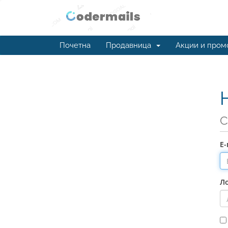
Почетна
Продавница
Акции и пром
С
Е
Л