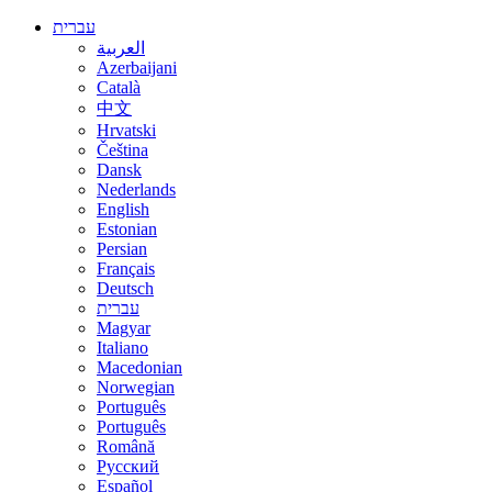
עברית
العربية
Azerbaijani
Català
中文
Hrvatski
Čeština
Dansk
Nederlands
English
Estonian
Persian
Français
Deutsch
עברית
Magyar
Italiano
Macedonian
Norwegian
Português
Português
Română
Русский
Español