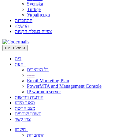
Svenska
Türkçe
Українська
התחברות
הרשמה
צפייה בעגלת הקניות
הפעלת ניווט
בית
חנות
כל המוצרים
-----
Email Marketing Plan
PowerMTA and Management Console
IP warmup server
הודעות וחדשות
מאגר מידע
מצב הרשת
חשבון שותפים
צרו קשר
חשבון
התחברות