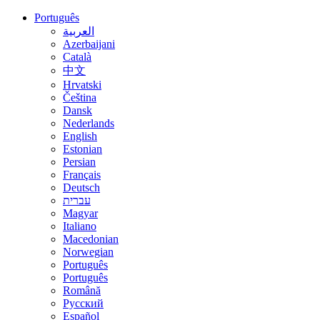
Português
العربية
Azerbaijani
Català
中文
Hrvatski
Čeština
Dansk
Nederlands
English
Estonian
Persian
Français
Deutsch
עברית
Magyar
Italiano
Macedonian
Norwegian
Português
Português
Română
Русский
Español