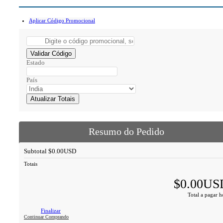
Aplicar Código Promocional
Validar Código
Estado
País
Atualizar Totais
Resumo do Pedido
Subtotal
$0.00USD
Totais
$0.00US
Total a pagar h
Finalizar
Continuar Comprando