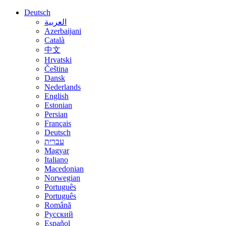
Deutsch
العربية
Azerbaijani
Català
中文
Hrvatski
Čeština
Dansk
Nederlands
English
Estonian
Persian
Français
Deutsch
עברית
Magyar
Italiano
Macedonian
Norwegian
Português
Português
Română
Русский
Español