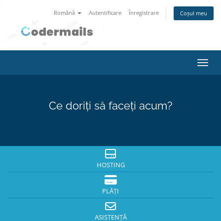
Română
Autentificare
Înregistrare
Coșul meu
Navig
Ce doriți să faceți acum?
HOSTING
PLĂȚI
ASISTENȚĂ